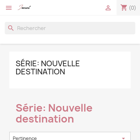
shopping_cart


(0)
search
SÉRIE: NOUVELLE
DESTINATION
Série: Nouvelle
destination

Pertinence