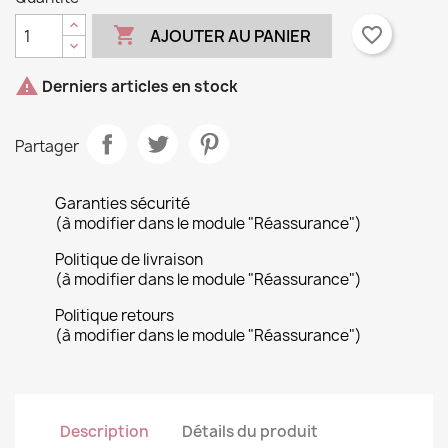
×
Ajouter à ma liste d'envies
à votre liste d'envies.

favorite_border
AJOUTER AU PANIER
Créer une nouvelle liste
add_circle_outline

Derniers articles en stock
Annuler
Connexion
Annuler
Créer une liste d'envies
Partager
Garanties sécurité
(à modifier dans le module "Réassurance")
Politique de livraison
(à modifier dans le module "Réassurance")
Politique retours
(à modifier dans le module "Réassurance")
Description
Détails du produit